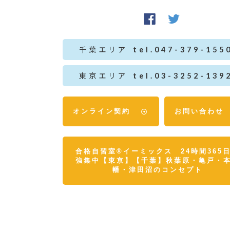
千葉エリア
tel.047-379-155
東京エリア
tel.03-3252-139
オンライン契約
お問い合わせ
合格自習室®イーミックス 24時間365
強集中【東京】【千葉】秋葉原・亀戸・
幡・津田沼のコンセプト