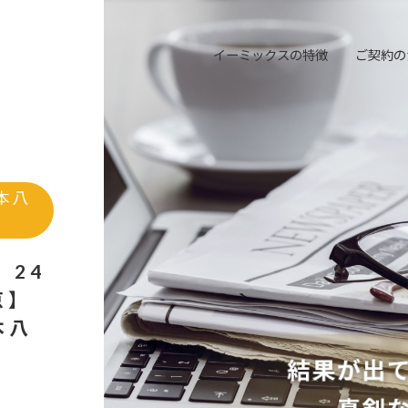
イーミックスの特徴
ご契約の
本八
 24
京】
本八