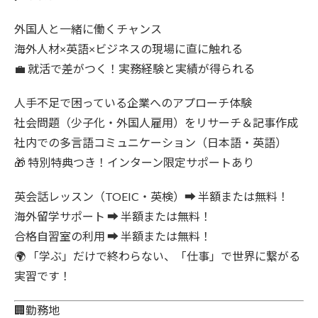
外国人と一緒に働くチャンス
海外人材×英語×ビジネスの現場に直に触れる
💼
就活で差がつく！実務経験と実績が得られる
人手不足で困っている企業へのアプローチ体験
社会問題（少子化・外国人雇用）をリサーチ＆記事作成
社内での多言語コミュニケーション（日本語・英語）
🎁
特別特典つき！インターン限定サポートあり
英会話レッスン（TOEIC・英検）➡︎
半額または無料！
海外留学サポート ➡︎
半額または無料！
合格自習室の利用 ➡︎
半額または無料！
🌍 「学ぶ」だけで終わらない、「仕事」で世界に繋がる
実習です！
🏢勤務地