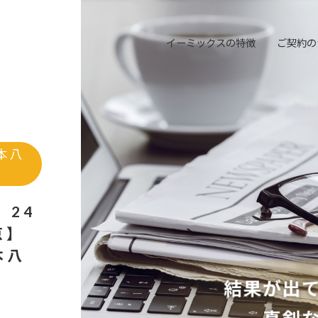
イーミックスの特徴
ご契約の
本八
 24
京】
本八