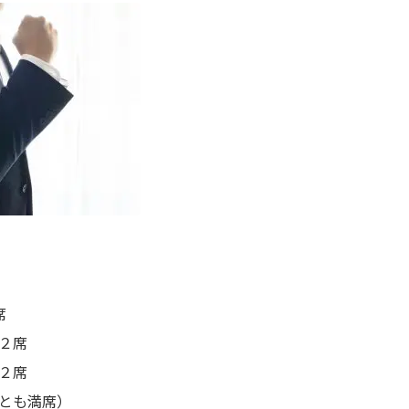
席
２席
２席
とも満席）