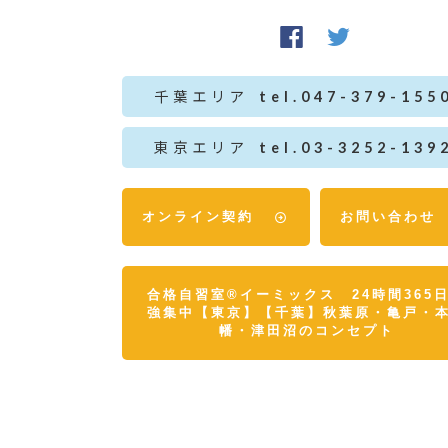
千葉エリア
tel.047-379-155
東京エリア
tel.03-3252-139
オンライン契約
お問い合わせ
合格自習室®イーミックス 24時間365
強集中【東京】【千葉】秋葉原・亀戸・
幡・津田沼のコンセプト