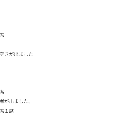
席
空きが出ました
席
者が出ました。
席１席