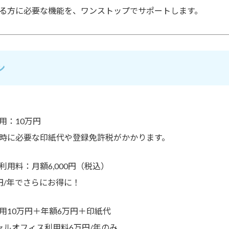
る方に必要な機能を、
ワンストップでサポート
します。
ン
用
：10万円
時に必要な
印紙代
や登録免許税がかかります。
利用料
：月額6,000円（税込）
円/年
でさらにお得に！
用10万円＋年額6万円＋印紙代
ャルオフィス利用料6万円/年のみ