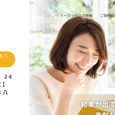
イーミックスの特徴
ご契約の
本八
 24
京】
本八