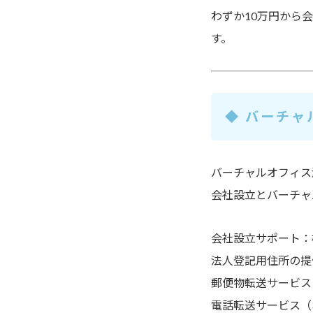
わずか
10万円から
す。
◆ バーチ
バーチャルオフィス
会社設立とバーチャ
会社設立サポート
：
法人登記用住所の提
郵便物転送サービス
電話転送サービス（