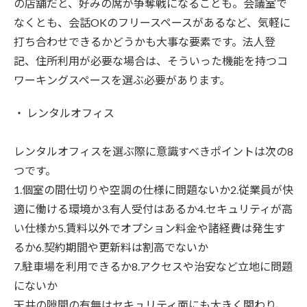
の店舗だと、好みの席が争奪戦になることも。会議室で
なくとも、会話OKのフリースペースがあるなど、気軽に
打ち合わせできるかどうかも大事な要素です。法人登
記、住所利用が必要な場合は、そういった機能を持つコ
ワーキングスペースを選ぶ必要があります。
・ レンタルオフィス
レンタルオフィスを選ぶ際に意識すべきポイントは次の8
つです。
1.個室の間仕切りや空調の仕様に問題ないか2.従業員が快
適に働ける環境か3.有人受付はあるか4.セキュリティが高
い仕様か5.賃料以外でオプション料金や諸経費は発生す
るか6.契約期間や更新料は割高でないか
7.駐車場を利用できるか8.アクセスや治安など立地に問題
にないか
天井の隙間の有無はセキュリティ面にも大きく関わり、