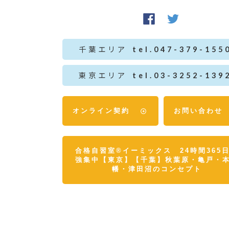
千葉エリア
tel.047-379-155
東京エリア
tel.03-3252-139
オンライン契約
お問い合わせ
合格自習室®イーミックス 24時間365
強集中【東京】【千葉】秋葉原・亀戸・
幡・津田沼のコンセプト