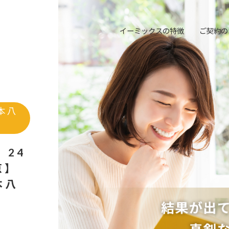
イーミックスの特徴
ご契約の
本八
 24
京】
本八