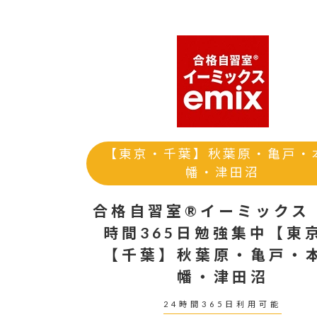
【東京・千葉】秋葉原・亀戸・
幡・津田沼
合格自習室®イーミックス
時間365日勉強集中【東
【千葉】秋葉原・亀戸・
幡・津田沼
24時間365日利用可能