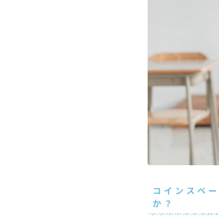
コインスペ
か？