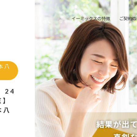
イーミックスの特徴
ご契約の
本八
 24
京】
本八